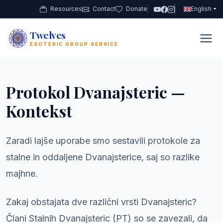
Resources
Contact
Donate
English
Twelves
12
ESOTERIC GROUP SERVICE
Protokol Dvanajsteric —
Kontekst
Zaradi lajše uporabe smo sestavili protokole za
stalne in oddaljene Dvanajsterice, saj so razlike
majhne.
Zakaj obstajata dve različni vrsti Dvanajsteric?
Člani Stalnih Dvanajsteric (PT) so se zavezali, da