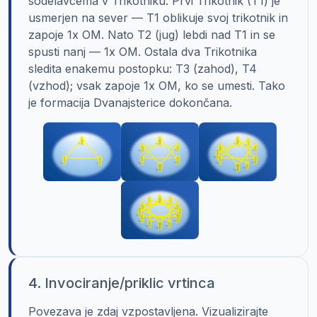
sodelavcema v Trikotniku. Prvi Trikotnik (T1) je
usmerjen na sever — T1 oblikuje svoj trikotnik in
zapoje 1x OM. Nato T2 (jug) lebdi nad T1 in se
spusti nanj — 1x OM. Ostala dva Trikotnika
sledita enakemu postopku: T3 (zahod), T4
(vzhod); vsak zapoje 1x OM, ko se umesti. Tako
je formacija Dvanajsterice dokončana.
4. Invociranje/priklic vrtinca
Povezava je zdaj vzpostavljena. Vizualizirajte