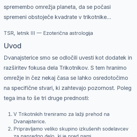
spremembo omrežja planeta, da se počasi
spremeni obstoječe kvadrate v trikotnike...
TSR, letnik III — Ezoterična astrologija
Uvod
Dvanajsterice smo se odločili uvesti kot dodatek in
razširitev fokusa dela Trikotnikov. S tem hranimo
omrežje in čez nekaj časa se lahko osredotočimo
na specifične stvari, ki zahtevajo pozornost. Poleg
tega ima to še tri druge prednosti:
V Trikotnikih treniramo za lažji prehod na
Dvanajsterice.
Pripravljamo veliko skupino izkušenih sodelavcev
za napredno delo, ki je pred nami.