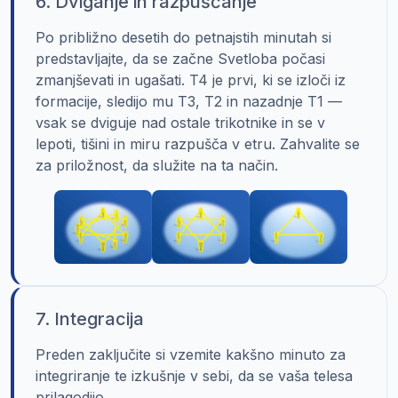
6. Dviganje in razpuščanje
Po približno desetih do petnajstih minutah si
predstavljajte, da se začne Svetloba počasi
zmanjševati in ugašati. T4 je prvi, ki se izloči iz
formacije, sledijo mu T3, T2 in nazadnje T1 —
vsak se dviguje nad ostale trikotnike in se v
lepoti, tišini in miru razpušča v etru. Zahvalite se
za priložnost, da služite na ta način.
7. Integracija
Preden zaključite si vzemite kakšno minuto za
integriranje te izkušnje v sebi, da se vaša telesa
prilagodijo.