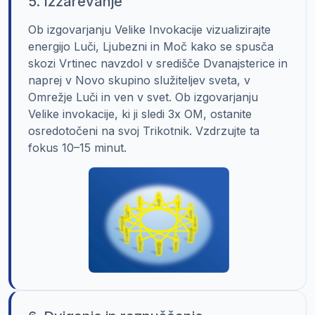
5. Izžarevanje
Ob izgovarjanju Velike Invokacije vizualizirajte
energijo Luči, Ljubezni in Moč kako se spusča
skozi Vrtinec navzdol v središče Dvanajsterice in
naprej v Novo skupino služiteljev sveta, v
Omrežje Luči in ven v svet. Ob izgovarjanju
Velike invokacije, ki ji sledi 3x OM, ostanite
osredotočeni na svoj Trikotnik. Vzdrzujte ta
fokus 10–15 minut.