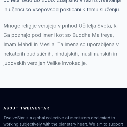
od leta 1980 do 2000. Zdaj smo v fazi izvrševanja
in učenci so vsepovsod poklicani k temu služenju.
Mnoge religije verujejo v prihod Učitelja Sveta, ki
Ga poznajo pod imeni kot so Buddha Maitreya,
Imam Mahdi in Mesija. Ta imena so uporabljena v
nekaterih budističnih, hindujskih, muslimanskih in
judovskih verzijah Velike invokacije.
ABOUT TWELVESTAR
TwelveStar is a global collective of meditators dedicated to
working subjectively with the planetary heart. We aim to support